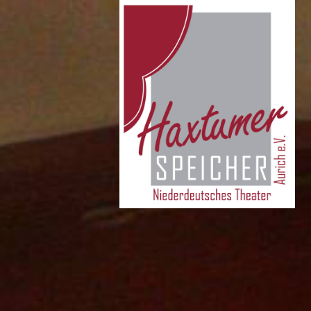
seite
NDT Aurich