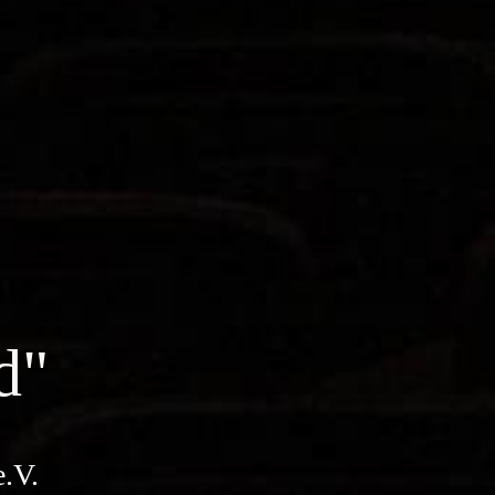
d"
e.V.