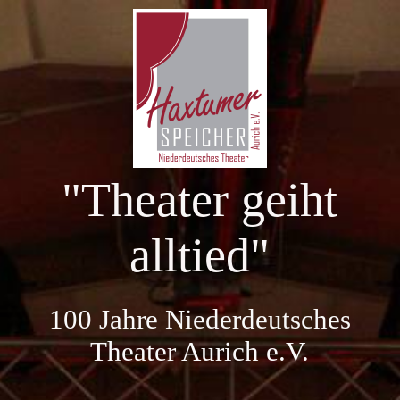
Startseite
100 Jahre NDT Aurich
"Theater geiht
Aktuelle Spielzeit
alltied"
Kartenreservierung
100 Jahre Niederdeutsches
Vergangene Spielzeiten
Theater Aurich e.V.